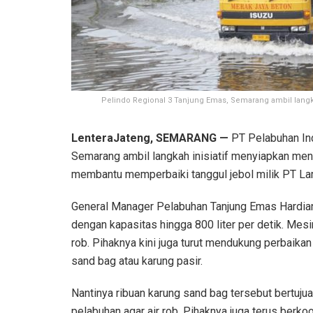
Pelindo Regional 3 Tanjung Emas, Semarang ambil langka
LenteraJateng, SEMARANG
—
PT Pelabuhan Ind
Semarang ambil langkah inisiatif menyiapkan men
membantu memperbaiki tanggul jebol milik PT Lam
General Manager Pelabuhan Tanjung Emas Hardian
dengan kapasitas hingga 800 liter per detik. Mesin 
rob. Pihaknya kini juga turut mendukung perbaika
sand bag atau karung pasir.
Nantinya ribuan karung sand bag tersebut bertujua
pelabuhan agar air rob. Pihaknya juga terus berk