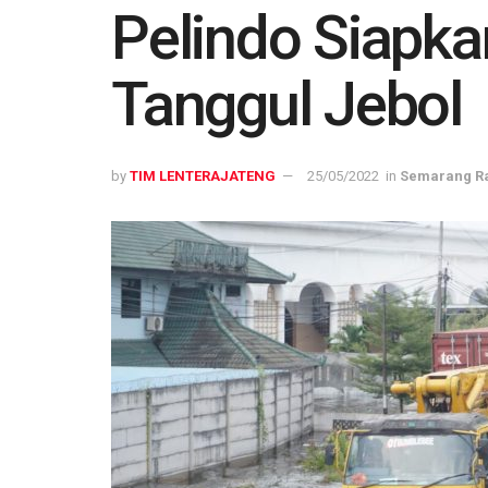
Pelindo Siapka
Tanggul Jebol
by
TIM LENTERAJATENG
25/05/2022
in
Semarang R