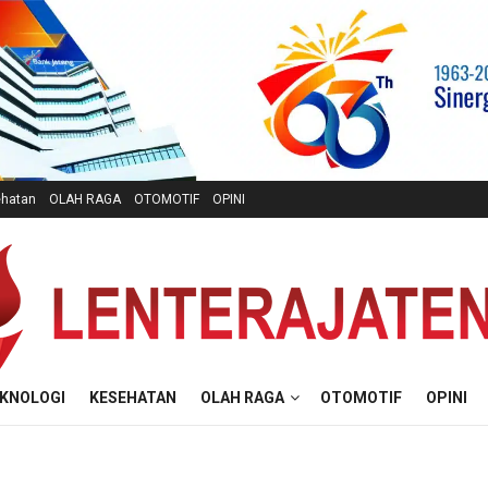
hatan
OLAH RAGA
OTOMOTIF
OPINI
KNOLOGI
KESEHATAN
OLAH RAGA
OTOMOTIF
OPINI