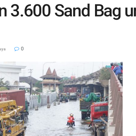
n 3.600 Sand Bag u
0
aya