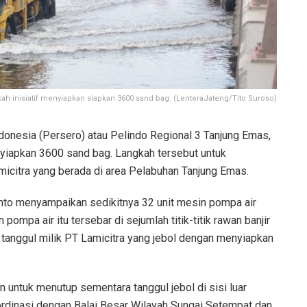
h inisiatif menyiapkan siapkan 3600 sand bag. (LenteraJateng/Tito Suroso)
onesia (Persero) atau Pelindo Regional 3 Tanjung Emas,
yiapkan 3600 sand bag. Langkah tersebut untuk
icitra yang berada di area Pelabuhan Tanjung Emas.
to menyampaikan sedikitnya 32 unit mesin pompa air
pompa air itu tersebar di sejumlah titik-titik rawan banjir
n tanggul milik PT Lamicitra yang jebol dengan menyiapkan
n untuk menutup sementara tanggul jebol di sisi luar
oordinasi dengan Balai Besar Wilayah Sungai Setempat dan