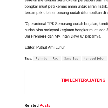
setelah melakukan serangkaian persiapan termina
bongkar muat peti kemas aman untuk aliran listr
terdampak oleh air pasang sudah ditempatkan di 
“Operasional TPK Semarang sudah berjalan, kondi
sudah bisa melayani kegiatan bongkar muat, ada 
Uni Premiere dan MV. Intan Daya 8,” paparnya.
Editor: Puthut Ami Luhur
Tags:
Pelindo
Rob
Sand Bag
tanggul jebol
TIM LENTERAJATENG
Related
Posts