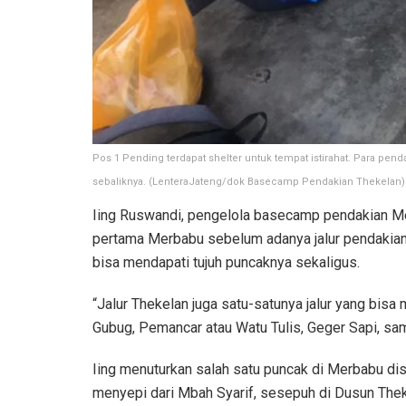
Pos 1 Pending terdapat shelter untuk tempat istirahat. Para p
sebaliknya. (LenteraJateng/dok Basecamp Pendakian Thekelan)
Iing Ruswandi, pengelola basecamp pendakian Mer
pertama Merbabu sebelum adanya jalur pendakian ya
bisa mendapati tujuh puncaknya sekaligus.
“Jalur Thekelan juga satu-satunya jalur yang bisa
Gubug, Pemancar atau Watu Tulis, Geger Sapi, samp
Iing menuturkan salah satu puncak di Merbabu dis
menyepi dari Mbah Syarif, sesepuh di Dusun Theke