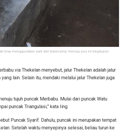
endaki bisa menggunakan ojek dari basecamp menuju pos ini begitupun
babu via Thekelan menyebut, jalur Thekelan adalah jalur
ng lain. Selain itu, mendaki melalui jalur Thekelan juga
 menuju tujuh puncak Merbabu. Mulai dari puncak Watu
ai puncak Triangulasi,” kata Iing.
ebut Puncak Syarif. Dahulu, puncak ini merupakan tempat
lan. Setelah waktu menyepinya selesai, beliau turun ke