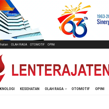
hatan
OLAH RAGA
OTOMOTIF
OPINI
KNOLOGI
KESEHATAN
OLAH RAGA
OTOMOTIF
OPINI