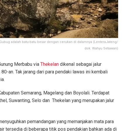
 Gubug adalah batu-batu besar dengan cerukan di dalamnya (LenteraJateng/
dok. Wahyu Setiawan)
Gunung Merbabu via
Thekelan
dikenal sebagai jalur
80-an. Tak jarang dari para pendaki lawas ini kembali
ia.
 Kabupaten Semarang, Magelang dan Boyolali. Terdapat
thel, Suwanting, Selo dan Thekelan yang merupakan jalur
an menyuguhkan pemandangan yang memanjakan mata para
ir tersedia di beberapa titik pos pendakian bahkan ada di