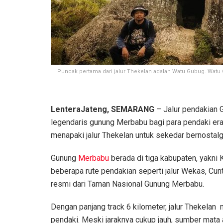
Puncak pertama dari jalur Thekelan adalah Watu Gubug. Watu
LenteraJateng, SEMARANG
– Jalur pendakian 
legendaris gunung Merbabu bagi para pendaki era 
menapaki jalur Thekelan untuk sekedar bernostalg
Gunung
Merbabu
berada di tiga kabupaten, yakni
beberapa rute pendakian seperti jalur Wekas, Cun
resmi dari Taman Nasional Gunung Merbabu.
Dengan panjang track 6 kilometer, jalur Thekel
pendaki. Meski jaraknya cukup jauh, sumber mata a