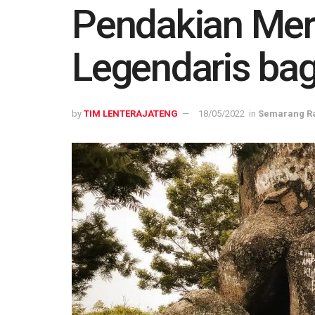
Pendakian Merb
Legendaris bag
by
TIM LENTERAJATENG
18/05/2022
in
Semarang R