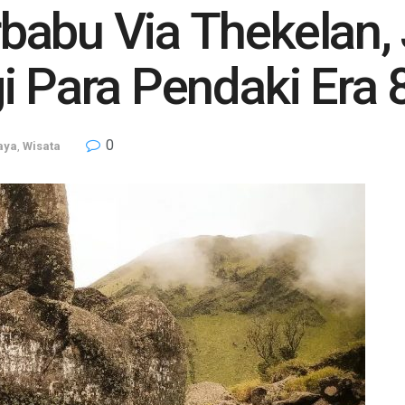
abu Via Thekelan, 
i Para Pendaki Era 
0
aya
,
Wisata