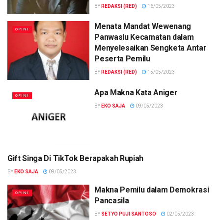
BY
REDAKSI (RED)
16/05/2023
Menata Mandat Wewenang
OPINI
Panwaslu Kecamatan dalam
Menyelesaikan Sengketa Antar
Peserta Pemilu
BY
REDAKSI (RED)
15/05/2023
Apa Makna Kata Aniger
OPINI
BY
EKO SAJA
09/05/2023
Gift Singa Di TikTok Berapakah Rupiah
OPINI
BY
EKO SAJA
09/05/2023
Makna Pemilu dalam Demokrasi
OPINI
Pancasila
BY
SETYO PUJI SANTOSO
02/05/2023