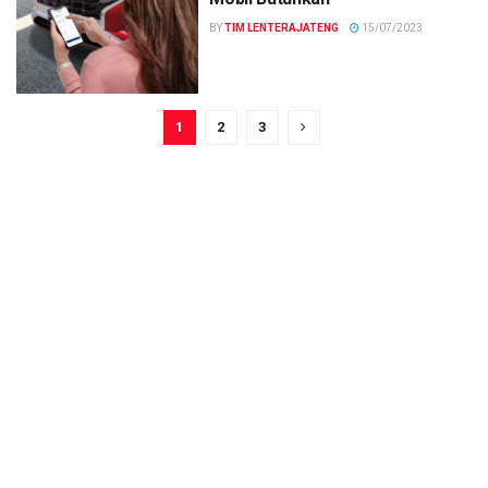
BY
TIM LENTERAJATENG
15/07/2023
1
2
3