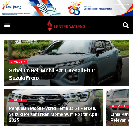
OTOMOTIF
Sebelum Beli Mobil Baru, Kenali Fitur
Suzuki Fronx
OTOMOTIF
OTOMOTIF
Penjualan Mobil Hybrid Tembus 51 Persen,
Suzuki Pertahankan Momentum Positif April
Lima Karak
2025
Relevan de