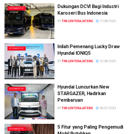
Dukungan DCVI Bagi Industri
OTOMOTIF
Karoseri Bus Indonesia
BY
TIM LENTERAJATENG
17/08/2023
Inilah Pemenang Lucky Draw
OTOMOTIF
Hyundai IONIQ5
BY
TIM LENTERAJATENG
13/08/2023
Hyundai Luncurkan New
OTOMOTIF
STARGAZER, Hadirkan
Pembaruan
BY
TIM LENTERAJATENG
18/07/2023
5 Fitur yang Paling Pengemudi
OTOMOTIF
Mobil Butuhkan