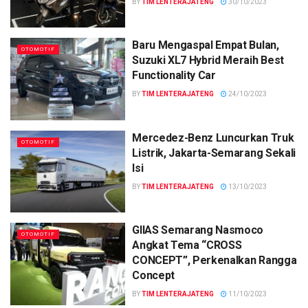
BY
TIM LENTERAJATENG
30/10/2023
Baru Mengaspal Empat Bulan,
OTOMOTIF
Suzuki XL7 Hybrid Meraih Best
Functionality Car
BY
TIM LENTERAJATENG
24/10/2023
Mercedez-Benz Luncurkan Truk
OTOMOTIF
Listrik, Jakarta-Semarang Sekali
Isi
BY
TIM LENTERAJATENG
13/10/2023
GIIAS Semarang Nasmoco
OTOMOTIF
Angkat Tema “CROSS
CONCEPT”, Perkenalkan Rangga
Concept
BY
TIM LENTERAJATENG
11/10/2023