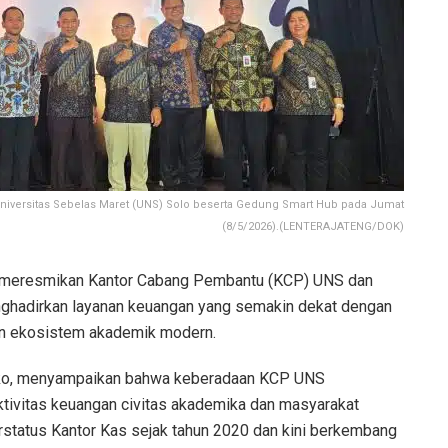
versitas Sebelas Maret (UNS) Solo beserta Gedung Smart Hub pada Jumat
(8/5/2026).(LENTERAJATENG/DOK)
meresmikan Kantor Cabang Pembantu (KCP) UNS dan
hadirkan layanan keuangan yang semakin dekat dengan
n ekosistem akademik modern.
oko, menyampaikan bahwa keberadaan KCP UNS
tivitas keuangan civitas akademika dan masyarakat
rstatus Kantor Kas sejak tahun 2020 dan kini berkembang