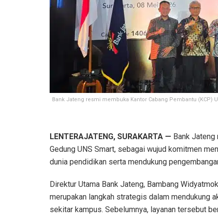
Bank Jateng resmi membuka Kantor Cabang Pembantu (KCP) Uni
LENTERAJATENG, SURAKARTA —
Bank Jateng 
Gedung UNS Smart, sebagai wujud komitmen meng
dunia pendidikan serta mendukung pengembanga
Direktur Utama Bank Jateng, Bambang Widyatm
merupakan langkah strategis dalam mendukung ak
sekitar kampus. Sebelumnya, layanan tersebut be