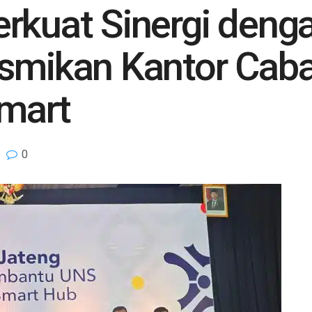
rkuat Sinergi deng
esmikan Kantor Cab
mart
0