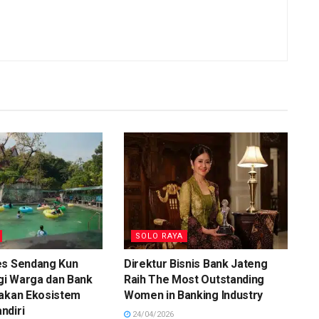
SOLO RAYA
es Sendang Kun
Direktur Bisnis Bank Jateng
rgi Warga dan Bank
Raih The Most Outstanding
takan Ekosistem
Women in Banking Industry
ndiri
24/04/2026