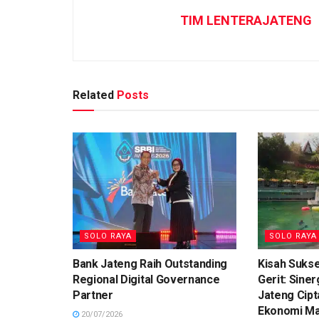
TIM LENTERAJATENG
Related
Posts
SOLO RAYA
SOLO RAYA
Bank Jateng Raih Outstanding
Kisah Suks
Regional Digital Governance
Gerit: Sine
Partner
Jateng Cip
Ekonomi Ma
20/07/2026