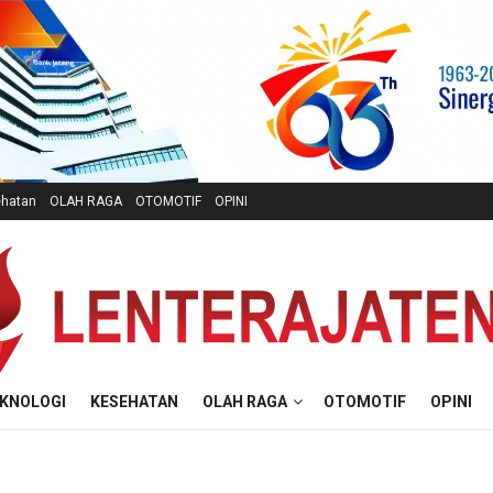
hatan
OLAH RAGA
OTOMOTIF
OPINI
KNOLOGI
KESEHATAN
OLAH RAGA
OTOMOTIF
OPINI