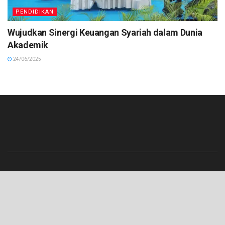
PENDIDIKAN
Wujudkan Sinergi Keuangan Syariah dalam Dunia
Akademik
24/06/2025
Beranda
Contact
Info Iklan
Pedoman Media Siber
Redaksi
Tentang Kami
© 2023 Lenterajateng.com