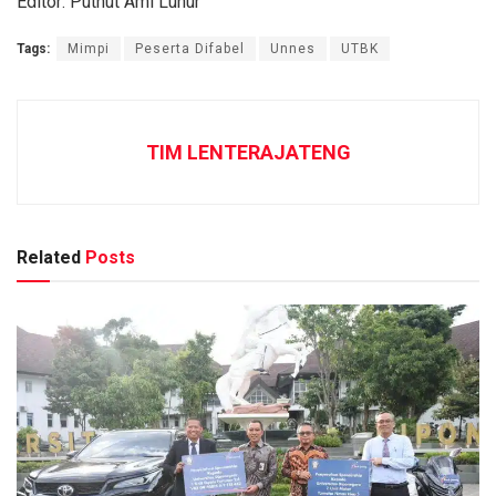
Editor: Puthut Ami Luhur
Tags:
Mimpi
Peserta Difabel
Unnes
UTBK
TIM LENTERAJATENG
Related
Posts