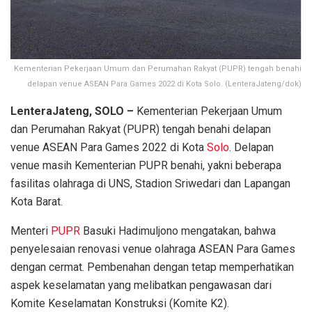
Kementerian Pekerjaan Umum dan Perumahan Rakyat (PUPR) tengah benahi
delapan venue ASEAN Para Games 2022 di Kota Solo. (LenteraJateng/dok)
LenteraJateng, SOLO –
Kementerian Pekerjaan Umum
dan Perumahan Rakyat (PUPR) tengah benahi delapan
venue ASEAN Para Games 2022 di Kota
Solo
. Delapan
venue masih Kementerian PUPR benahi, yakni beberapa
fasilitas olahraga di UNS, Stadion Sriwedari dan Lapangan
Kota Barat.
Menteri
PUPR
Basuki Hadimuljono mengatakan, bahwa
penyelesaian renovasi venue olahraga ASEAN Para Games
dengan cermat. Pembenahan dengan tetap memperhatikan
aspek keselamatan yang melibatkan pengawasan dari
Komite Keselamatan Konstruksi (Komite K2).