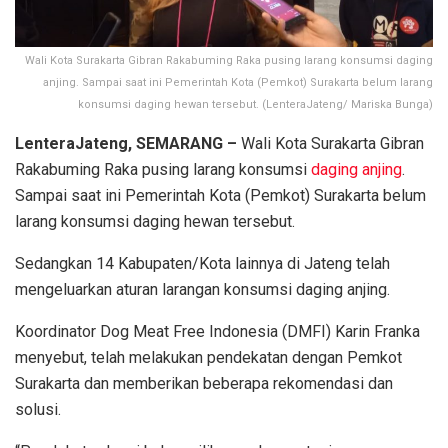
Wali Kota Surakarta Gibran Rakabuming Raka pusing larang konsumsi daging
anjing. Sampai saat ini Pemerintah Kota (Pemkot) Surakarta belum larang
konsumsi daging hewan tersebut. (LenteraJateng/ Mariska Bunga)
LenteraJateng, SEMARANG –
Wali Kota Surakarta Gibran
Rakabuming Raka pusing larang konsumsi
daging anjing
.
Sampai saat ini Pemerintah Kota (Pemkot) Surakarta belum
larang konsumsi daging hewan tersebut.
Sedangkan 14 Kabupaten/Kota lainnya di Jateng telah
mengeluarkan aturan larangan konsumsi daging anjing.
Koordinator Dog Meat Free Indonesia (DMFI) Karin Franka
menyebut, telah melakukan pendekatan dengan Pemkot
Surakarta dan memberikan beberapa rekomendasi dan
solusi.