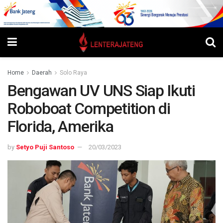
Home
Daerah
Solo Raya
Bengawan UV UNS Siap Ikuti
Roboboat Competition di
Florida, Amerika
by
Setyo Puji Santoso
20/03/2023