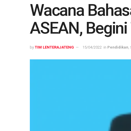
Wacana Bahasa
ASEAN, Begini
by
TIM LENTERAJATENG
15/04/2022
in
Pendidikan
,