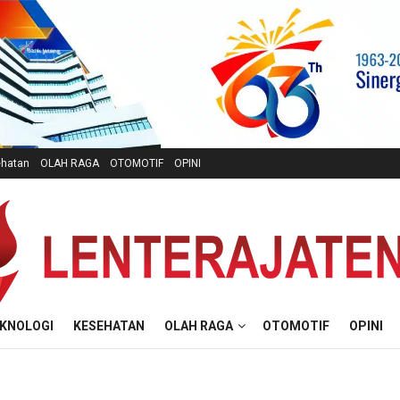
hatan
OLAH RAGA
OTOMOTIF
OPINI
KNOLOGI
KESEHATAN
OLAH RAGA
OTOMOTIF
OPINI