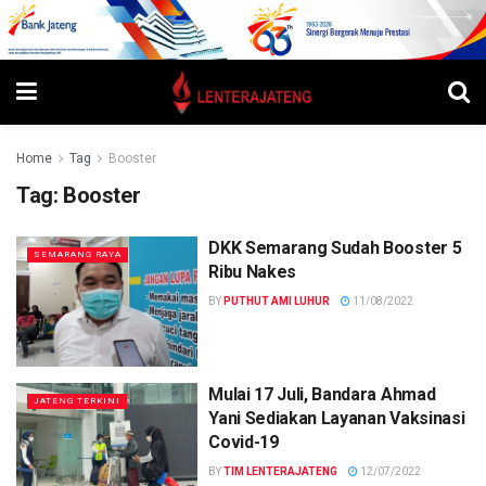
Home
Tag
Booster
Tag:
Booster
DKK Semarang Sudah Booster 5
SEMARANG RAYA
Ribu Nakes
BY
PUTHUT AMI LUHUR
11/08/2022
Mulai 17 Juli, Bandara Ahmad
JATENG TERKINI
Yani Sediakan Layanan Vaksinasi
Covid-19
BY
TIM LENTERAJATENG
12/07/2022