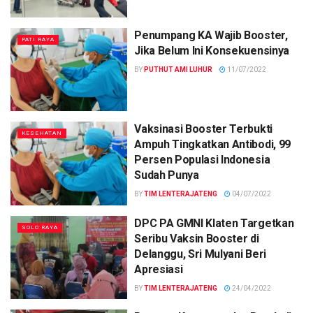
Penumpang KA Wajib Booster,
PATI RAYA
Jika Belum Ini Konsekuensinya
BY
PUTHUT AMI LUHUR
11/07/2022
Vaksinasi Booster Terbukti
KESEHATAN
Ampuh Tingkatkan Antibodi, 99
Persen Populasi Indonesia
Sudah Punya
BY
TIM LENTERAJATENG
04/07/2022
DPC PA GMNI Klaten Targetkan
SOLO RAYA
Seribu Vaksin Booster di
Delanggu, Sri Mulyani Beri
Apresiasi
BY
TIM LENTERAJATENG
24/04/2022