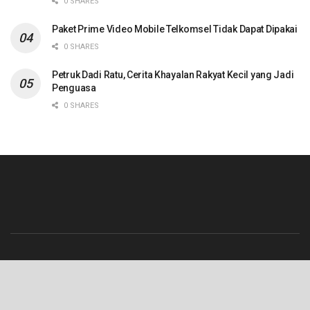
0 SHARES
Paket Prime Video Mobile Telkomsel Tidak Dapat Dipakai
0 SHARES
Petruk Dadi Ratu, Cerita Khayalan Rakyat Kecil yang Jadi
Penguasa
0 SHARES
Beranda
Contact
Info Iklan
Pedoman Media Siber
Redaksi
Tentang Kami
© 2023 Lenterajateng.com