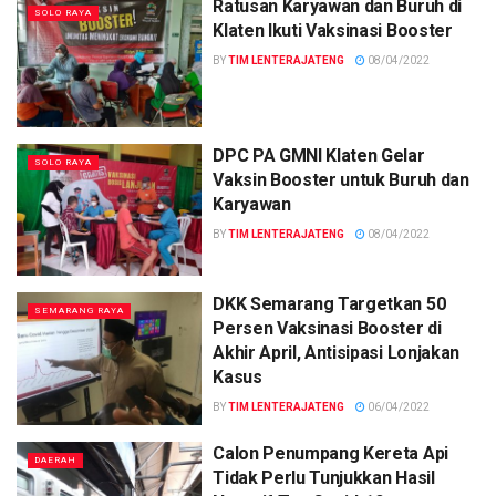
Ratusan Karyawan dan Buruh di
SOLO RAYA
Klaten Ikuti Vaksinasi Booster
BY
TIM LENTERAJATENG
08/04/2022
DPC PA GMNI Klaten Gelar
SOLO RAYA
Vaksin Booster untuk Buruh dan
Karyawan
BY
TIM LENTERAJATENG
08/04/2022
DKK Semarang Targetkan 50
SEMARANG RAYA
Persen Vaksinasi Booster di
Akhir April, Antisipasi Lonjakan
Kasus
BY
TIM LENTERAJATENG
06/04/2022
Calon Penumpang Kereta Api
DAERAH
Tidak Perlu Tunjukkan Hasil