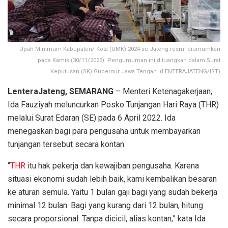
Upah Minimum Kabupaten/ Kota (UMK) 2024 se-Jateng resmi diumumkan
pada Kamis (30/11/2023). Pengumuman ini dituangkan dalam Surat
Keputusan (SK) Gubernur Jawa Tengah. (LENTERAJATENG/IST)
LenteraJateng, SEMARANG
– Menteri Ketenagakerjaan,
Ida Fauziyah meluncurkan Posko Tunjangan Hari Raya (THR)
melalui Surat Edaran (SE) pada 6 April 2022. Ida
menegaskan bagi para pengusaha untuk membayarkan
tunjangan tersebut secara kontan.
“
THR
itu hak pekerja dan kewajiban pengusaha. Karena
situasi ekonomi sudah lebih baik, kami kembalikan besaran
ke aturan semula. Yaitu 1 bulan gaji bagi yang sudah bekerja
minimal 12 bulan. Bagi yang kurang dari 12 bulan, hitung
secara proporsional. Tanpa dicicil, alias kontan,” kata Ida