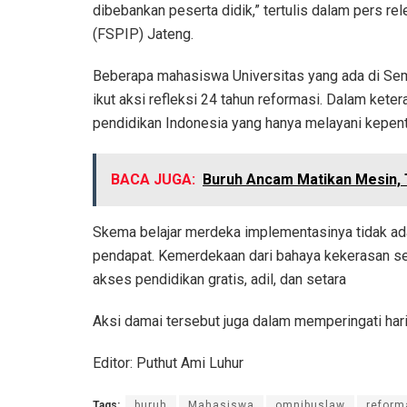
dibebankan peserta didik,” tertulis dalam pers re
(FSPIP) Jateng.
Beberapa mahasiswa Universitas yang ada di Sem
ikut aksi refleksi 24 tahun reformasi. Dalam ket
pendidikan Indonesia yang hanya melayani kepenti
BACA JUGA:
Buruh Ancam Matikan Mesin, 
Skema belajar merdeka implementasinya tidak a
pendapat. Kemerdekaan dari bahaya kekerasan se
akses pendidikan gratis, adil, dan setara
Aksi damai tersebut juga dalam memperingati har
Editor: Puthut Ami Luhur
Tags:
buruh
Mahasiswa
omnibuslaw
reform