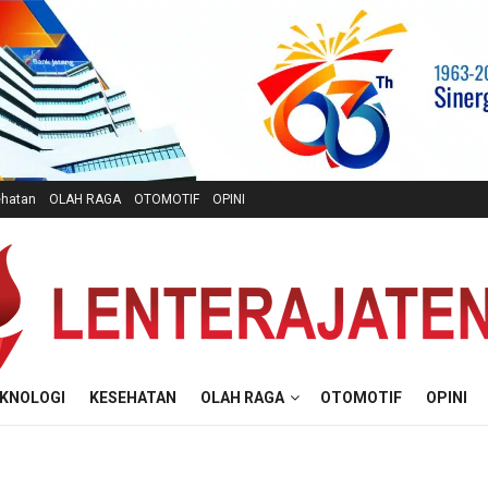
hatan
OLAH RAGA
OTOMOTIF
OPINI
KNOLOGI
KESEHATAN
OLAH RAGA
OTOMOTIF
OPINI