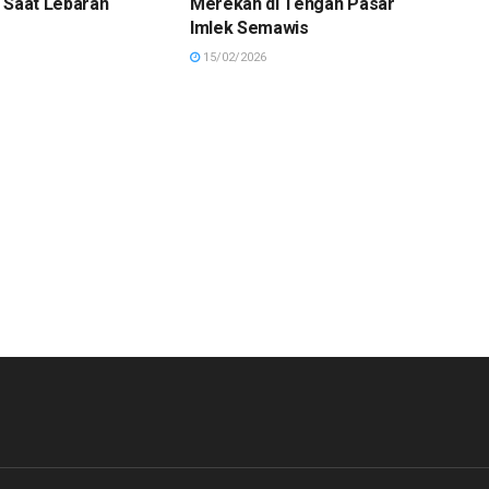
 Saat Lebaran
Merekah di Tengah Pasar
Imlek Semawis
15/02/2026