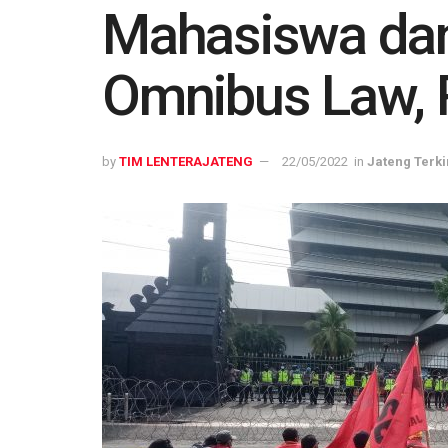
Mahasiswa dan
Omnibus Law, 
by
TIM LENTERAJATENG
22/05/2022
in
Jateng Terki