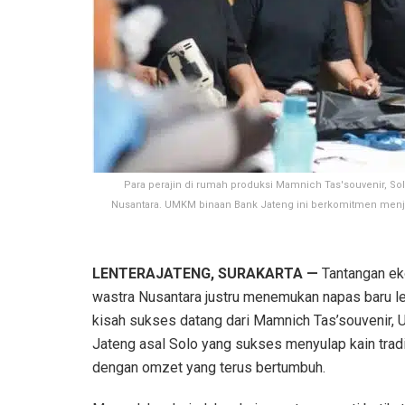
Para perajin di rumah produksi Mamnich Tas'souvenir, So
Nusantara. UMKM binaan Bank Jateng ini berkomitmen menj
LENTERAJATENG, SURAKARTA —
Tantangan eko
wastra Nusantara justru menemukan napas baru lew
kisah sukses datang dari Mamnich Tas’souvenir,
Jateng asal Solo yang sukses menyulap kain tradi
dengan omzet yang terus bertumbuh.