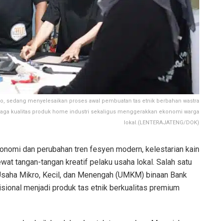
lo, sedang menyelesaikan proses awal pembuatan tas etnik berbahan wastra
aga kualitas produk home industri sekaligus menggerakkan ekonomi warga
lokal.(LENTERAJATENG/DOK)
nomi dan perubahan tren fesyen modern, kelestarian kain
at tangan-tangan kreatif pelaku usaha lokal. Salah satu
 Usaha Mikro, Kecil, dan Menengah (UMKM) binaan Bank
sional menjadi produk tas etnik berkualitas premium