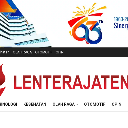
hatan
OLAH RAGA
OTOMOTIF
OPINI
KNOLOGI
KESEHATAN
OLAH RAGA
OTOMOTIF
OPINI