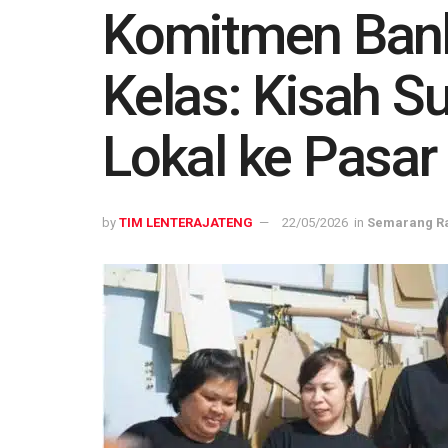
Komitmen Ban
Kelas: Kisah 
Lokal ke Pasa
by
TIM LENTERAJATENG
22/05/2026
in
Semarang R