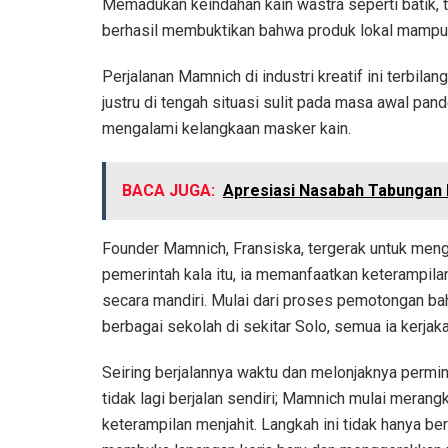
Memadukan keindahan kain wastra seperti batik, 
berhasil membuktikan bahwa produk lokal mampu be
Perjalanan Mamnich di industri kreatif ini terbilan
justru di tengah situasi sulit pada masa awal pan
mengalami kelangkaan masker kain.
BACA JUGA:
Apresiasi Nasabah Tabungan 
Founder Mamnich, Fransiska, tergerak untuk men
pemerintah kala itu, ia memanfaatkan keterampil
secara mandiri. Mulai dari proses pemotongan ba
berbagai sekolah di sekitar Solo, semua ia kerjak
Seiring berjalannya waktu dan melonjaknya permint
tidak lagi berjalan sendiri; Mamnich mulai meran
keterampilan menjahit. Langkah ini tidak hanya be