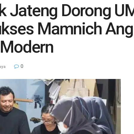
k Jateng Dorong U
Sukses Mamnich Ang
r Modern
0
aya