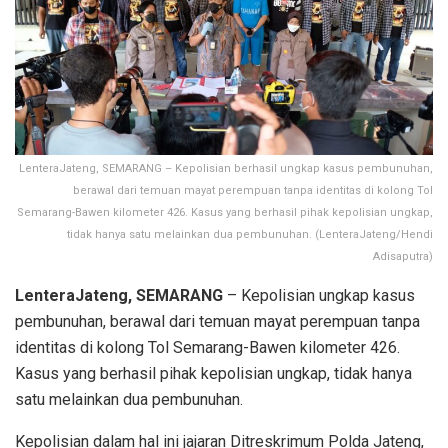
LenteraJateng, SEMARANG – Kepolisian berhasil ungkap kasus pembunuhan,
berawal dari temuan mayat perempuan tanpa identitas di kolong Tol
Semarang-Bawen kilometer 426. Kasus yang berhasil pihak kepolisian ungkap,
tidak hanya satu melainkan dua pembunuhan. (LenteraJateng/Hendi
Adisaputra)
LenteraJateng, SEMARANG
– Kepolisian ungkap kasus
pembunuhan, berawal dari temuan mayat perempuan tanpa
identitas di kolong Tol Semarang-Bawen kilometer 426.
Kasus yang berhasil pihak kepolisian ungkap, tidak hanya
satu melainkan dua pembunuhan.
Kepolisian dalam hal ini jajaran Ditreskrimum Polda Jateng,