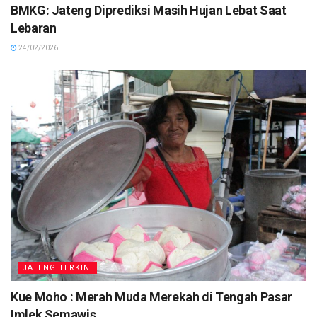
BMKG: Jateng Diprediksi Masih Hujan Lebat Saat
Lebaran
24/02/2026
JATENG TERKINI
Kue Moho : Merah Muda Merekah di Tengah Pasar
Imlek Semawis