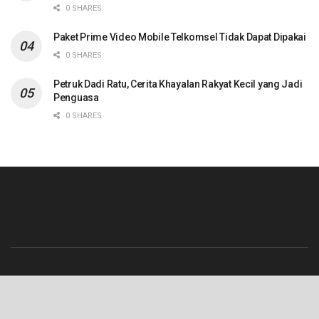
0 SHARES
Paket Prime Video Mobile Telkomsel Tidak Dapat Dipakai
0 SHARES
Petruk Dadi Ratu, Cerita Khayalan Rakyat Kecil yang Jadi
Penguasa
0 SHARES
Beranda
Contact
Info Iklan
Pedoman Media Siber
Redaksi
Tentang Kami