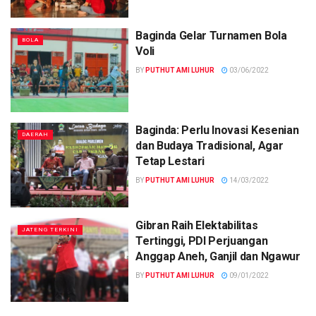
Baginda Gelar Turnamen Bola
BOLA
Voli
BY
PUTHUT AMI LUHUR
03/06/2022
Baginda: Perlu Inovasi Kesenian
DAERAH
dan Budaya Tradisional, Agar
Tetap Lestari
BY
PUTHUT AMI LUHUR
14/03/2022
Gibran Raih Elektabilitas
JATENG TERKINI
Tertinggi, PDI Perjuangan
Anggap Aneh, Ganjil dan Ngawur
BY
PUTHUT AMI LUHUR
09/01/2022