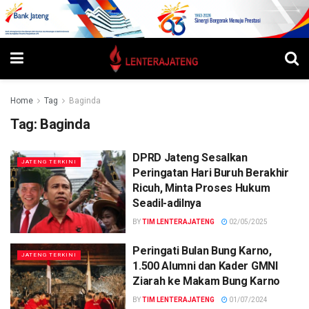
Home
Tag
Baginda
Tag:
Baginda
DPRD Jateng Sesalkan
JATENG TERKINI
Peringatan Hari Buruh Berakhir
Ricuh, Minta Proses Hukum
Seadil-adilnya
BY
TIM LENTERAJATENG
02/05/2025
Peringati Bulan Bung Karno,
JATENG TERKINI
1.500 Alumni dan Kader GMNI
Ziarah ke Makam Bung Karno
BY
TIM LENTERAJATENG
01/07/2024