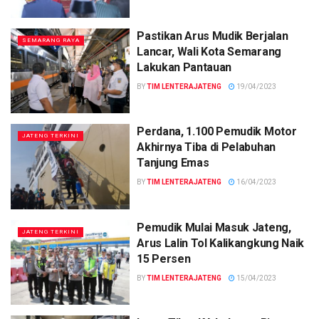
Pastikan Arus Mudik Berjalan
SEMARANG RAYA
Lancar, Wali Kota Semarang
Lakukan Pantauan
BY
TIM LENTERAJATENG
19/04/2023
Perdana, 1.100 Pemudik Motor
JATENG TERKINI
Akhirnya Tiba di Pelabuhan
Tanjung Emas
BY
TIM LENTERAJATENG
16/04/2023
Pemudik Mulai Masuk Jateng,
JATENG TERKINI
Arus Lalin Tol Kalikangkung Naik
15 Persen
BY
TIM LENTERAJATENG
15/04/2023