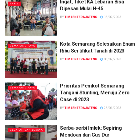
Ingat, Tiket KA Lebaran Bisa
EKBIS
Dipesan Mulai H-45
BY
TIM LENTERAJATENG
18/02/2023
Kota Semarang Selesaikan Enam
SEMARANG RAYA
Ribu Sertifikat Tanah di 2023
BY
TIM LENTERAJATENG
03/02/2023
Prioritas Pemkot Semarang
SEMARANG RAYA
Tangani Stunting, Menuju Zero
Case di 2023
BY
TIM LENTERAJATENG
23/01/2023
Serba-serbi Imlek: Sepiring
SEJARAH DAN BUDAYA
Mendoan dan Gus Dur