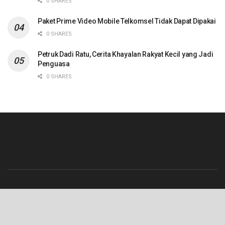
0 SHARES
Paket Prime Video Mobile Telkomsel Tidak Dapat Dipakai
0 SHARES
Petruk Dadi Ratu, Cerita Khayalan Rakyat Kecil yang Jadi
Penguasa
0 SHARES
Beranda
Contact
Info Iklan
Pedoman Media Siber
Redaksi
Tentang Kami
© 2023 Lenterajateng.com