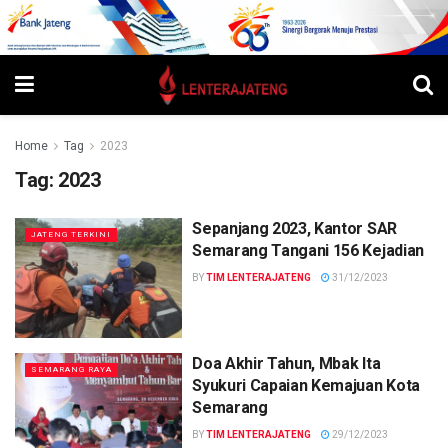
Home
Tag
2023
Tag:
2023
Sepanjang 2023, Kantor SAR
JATENG TERKINI
Semarang Tangani 156 Kejadian
BY
TIM LENTERAJATENG
31/12/2023
Doa Akhir Tahun, Mbak Ita
SEMARANG RAYA
Syukuri Capaian Kemajuan Kota
Semarang
BY
TIM LENTERAJATENG
29/12/2023