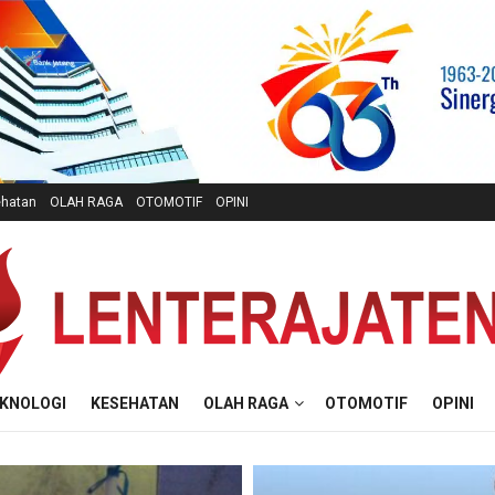
hatan
OLAH RAGA
OTOMOTIF
OPINI
KNOLOGI
KESEHATAN
OLAH RAGA
OTOMOTIF
OPINI