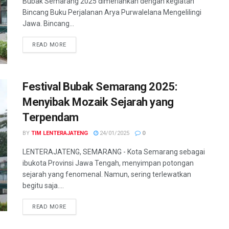
Bubak Semarang 2025 dimeriahkan dengan kegiatan
Bincang Buku Perjalanan Arya Purwalelana Mengelilingi
Jawa. Bincang...
DETAILS
READ MORE
Festival Bubak Semarang 2025:
Menyibak Mozaik Sejarah yang
Terpendam
BY
TIM LENTERAJATENG
24/01/2025
0
LENTERAJATENG, SEMARANG - Kota Semarang sebagai
ibukota Provinsi Jawa Tengah, menyimpan potongan
sejarah yang fenomenal. Namun, sering terlewatkan
begitu saja....
DETAILS
READ MORE