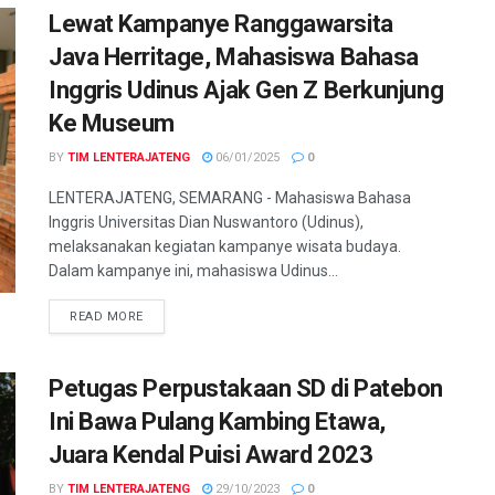
Lewat Kampanye Ranggawarsita
Java Herritage, Mahasiswa Bahasa
Inggris Udinus Ajak Gen Z Berkunjung
Ke Museum
BY
TIM LENTERAJATENG
06/01/2025
0
LENTERAJATENG, SEMARANG - Mahasiswa Bahasa
Inggris Universitas Dian Nuswantoro (Udinus),
melaksanakan kegiatan kampanye wisata budaya.
Dalam kampanye ini, mahasiswa Udinus...
DETAILS
READ MORE
Petugas Perpustakaan SD di Patebon
Ini Bawa Pulang Kambing Etawa,
Juara Kendal Puisi Award 2023
BY
TIM LENTERAJATENG
29/10/2023
0