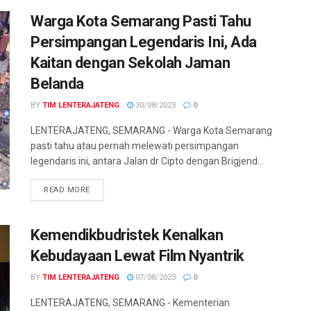
Warga Kota Semarang Pasti Tahu
Persimpangan Legendaris Ini, Ada
Kaitan dengan Sekolah Jaman
Belanda
BY
TIM LENTERAJATENG
30/08/2023
0
LENTERAJATENG, SEMARANG - Warga Kota Semarang
pasti tahu atau pernah melewati persimpangan
legendaris ini, antara Jalan dr Cipto dengan Brigjend...
DETAILS
READ MORE
Kemendikbudristek Kenalkan
Kebudayaan Lewat Film Nyantrik
BY
TIM LENTERAJATENG
07/08/2023
0
LENTERAJATENG, SEMARANG - Kementerian