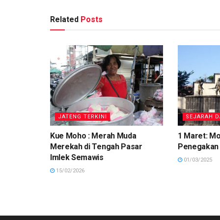
Related
Posts
JATENG TERKINI
SEJARAH D
Kue Moho : Merah Muda
1 Maret: 
Merekah di Tengah Pasar
Penegakan 
Imlek Semawis
01/03/2025
15/02/2026