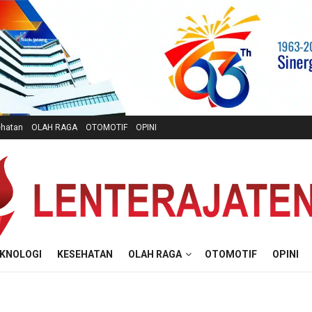
hatan
OLAH RAGA
OTOMOTIF
OPINI
KNOLOGI
KESEHATAN
OLAH RAGA
OTOMOTIF
OPINI