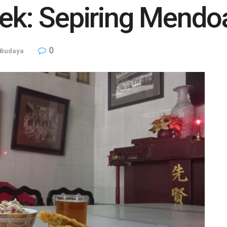
lek: Sepiring Mend
0
 Budaya