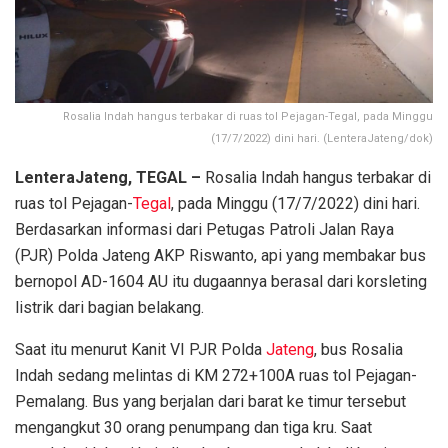
Rosalia Indah hangus terbakar di ruas tol Pejagan-Tegal, pada Minggu
(17/7/2022) dini hari. (LenteraJateng/dok)
LenteraJateng, TEGAL –
Rosalia Indah hangus terbakar di
ruas tol Pejagan-
Tegal
, pada Minggu (17/7/2022) dini hari.
Berdasarkan informasi dari Petugas Patroli Jalan Raya
(PJR) Polda Jateng AKP Riswanto, api yang membakar bus
bernopol AD-1604 AU itu dugaannya berasal dari korsleting
listrik dari bagian belakang.
Saat itu menurut Kanit VI PJR Polda
Jateng
, bus Rosalia
Indah sedang melintas di KM 272+100A ruas tol Pejagan-
Pemalang. Bus yang berjalan dari barat ke timur tersebut
mengangkut 30 orang penumpang dan tiga kru. Saat