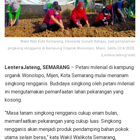
Wakil Wali Kota Semarang, Hevearita Gunarti Rahayu, saat penanaman
singkong rengganis di Kampung Organik Wonolopo, Mijen, Sabtu (2/4/2022).
(LenteraJateng/dok)
LenteraJateng, SEMARANG
– Petani milenial di kampung
organik Wonolopo, Mijen, Kota Semarang mulai menanam
singkong rengganis. Budidaya singkong oleh petani milenial
ini mengutamakan pemanfaatan lahan pekarangan yang
kosong.
“Masa tanam singkong rengganis cukup enam bulan,
memanfaatkan pekarangan yang cukup luas. Singkong
rengganis akan menjadi produk pendamping bahan pokok
utama selain beras,” kata Wakil Walikota Semarang,