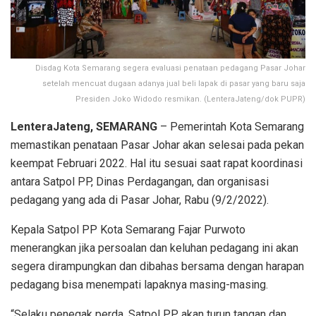
Disdag Kota Semarang segera evaluasi penataan pedagang Pasar Johar
setelah mencuat dugaan adanya jual beli lapak di pasar yang baru saja
Presiden Joko Widodo resmikan. (LenteraJateng/dok PUPR)
LenteraJateng, SEMARANG
– Pemerintah Kota Semarang
memastikan penataan Pasar Johar akan selesai pada pekan
keempat Februari 2022. Hal itu sesuai saat rapat koordinasi
antara Satpol PP, Dinas Perdagangan, dan organisasi
pedagang yang ada di Pasar Johar, Rabu (9/2/2022).
Kepala Satpol PP Kota Semarang Fajar Purwoto
menerangkan jika persoalan dan keluhan pedagang ini akan
segera dirampungkan dan dibahas bersama dengan harapan
pedagang bisa menempati lapaknya masing-masing.
“Selaku penegak perda, Satpol PP akan turun tangan dan