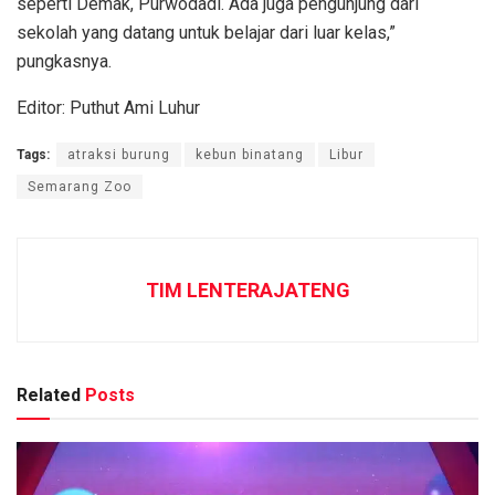
seperti Demak, Purwodadi. Ada juga pengunjung dari
sekolah yang datang untuk belajar dari luar kelas,”
pungkasnya.
Editor: Puthut Ami Luhur
Tags:
atraksi burung
kebun binatang
Libur
Semarang Zoo
TIM LENTERAJATENG
Related
Posts