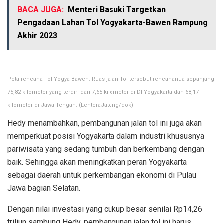
BACA JUGA:
Menteri Basuki Targetkan
Pengadaan Lahan Tol Yogyakarta-Bawen Rampung
Akhir 2023
Peta rencana Tol Yogya-Bawen. Ruas jalan Tol tersebut rencananua sepanjang
75,82 kilometer yang terdiri dari 7,65 kilometer di DI Yogyakarta dan 68,17
kilometer di Jawa Tengah. (LenteraJateng/dok)
Hedy menambahkan, pembangunan jalan tol ini juga akan
memperkuat posisi Yogyakarta dalam industri khususnya
pariwisata yang sedang tumbuh dan berkembang dengan
baik. Sehingga akan meningkatkan peran Yogyakarta
sebagai daerah untuk perkembangan ekonomi di Pulau
Jawa bagian Selatan.
Dengan nilai investasi yang cukup besar senilai Rp14,26
triliun sambung Hedy, pembangunan jalan tol ini harus