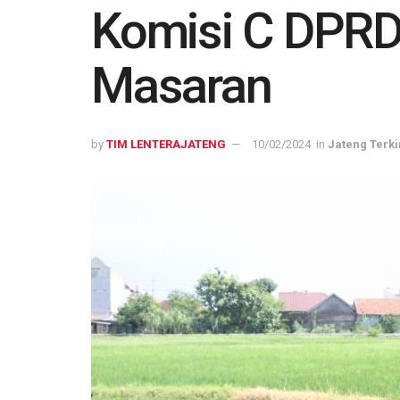
Komisi C DPRD
Masaran
by
TIM LENTERAJATENG
10/02/2024
in
Jateng Terki