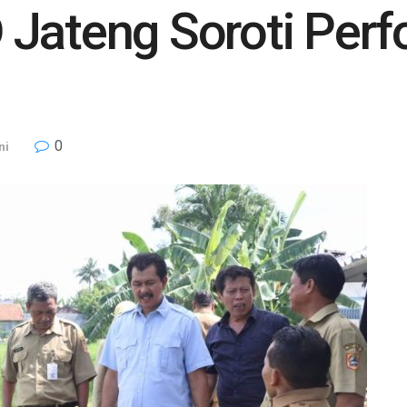
 Jateng Soroti Per
0
ni