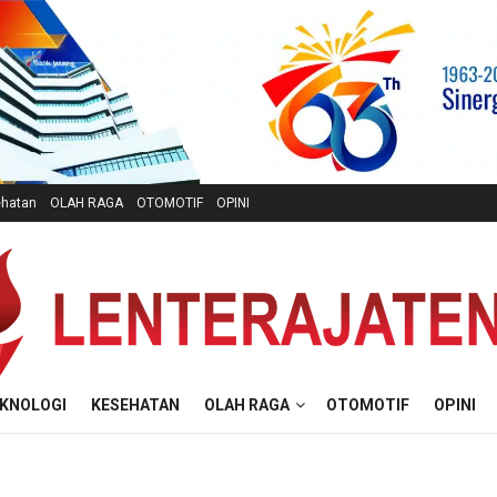
hatan
OLAH RAGA
OTOMOTIF
OPINI
KNOLOGI
KESEHATAN
OLAH RAGA
OTOMOTIF
OPINI