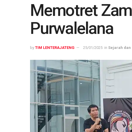
Memotret Zama
Purwalelana
by
TIM LENTERAJATENG
25/01/2025
in
Sejarah dan