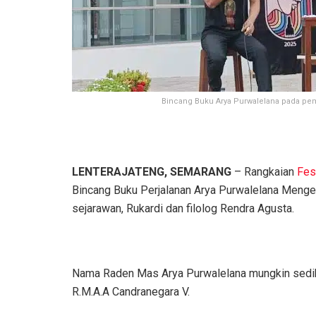
Bincang Buku Arya Purwalelana pada p
LENTERAJATENG, SEMARANG
– Rangkaian
Fes
Bincang Buku Perjalanan Arya Purwalelana Mengel
sejarawan, Rukardi dan filolog Rendra Agusta.
Nama Raden Mas Arya Purwalelana mungkin sedikit
R.M.A.A Candranegara V.