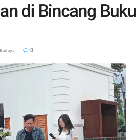
n di Bincang Buku
0
 Budaya