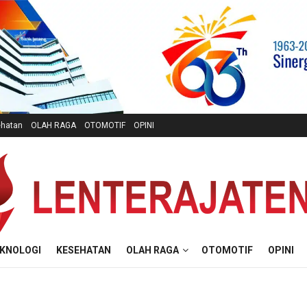
hatan
OLAH RAGA
OTOMOTIF
OPINI
KNOLOGI
KESEHATAN
OLAH RAGA
OTOMOTIF
OPINI