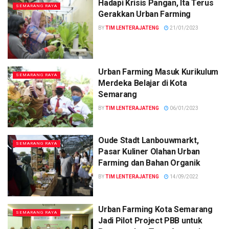
Hadapi Krisis Pangan, Ita Terus
SEMARANG RAYA
Gerakkan Urban Farming
BY
TIM LENTERAJATENG
21/01/2023
Urban Farming Masuk Kurikulum
SEMARANG RAYA
Merdeka Belajar di Kota
Semarang
BY
TIM LENTERAJATENG
06/01/2023
Oude Stadt Lanbouwmarkt,
SEMARANG RAYA
Pasar Kuliner Olahan Urban
Farming dan Bahan Organik
BY
TIM LENTERAJATENG
14/09/2022
Urban Farming Kota Semarang
SEMARANG RAYA
Jadi Pilot Project PBB untuk