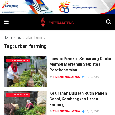
Home
Tag
urban farming
Tag:
urban farming
Inovasi Pemkot Semarang Dinilai
SEMARANG RAYA
Mampu Menjamin Stabilitas
Perekonomian
BY
TIM LENTERAJATENG
11/12/2023
Kelurahan Bulusan Rutin Panen
SEMARANG RAYA
Cabai, Kembangkan Urban
Farming
BY
TIM LENTERAJATENG
10/11/2023