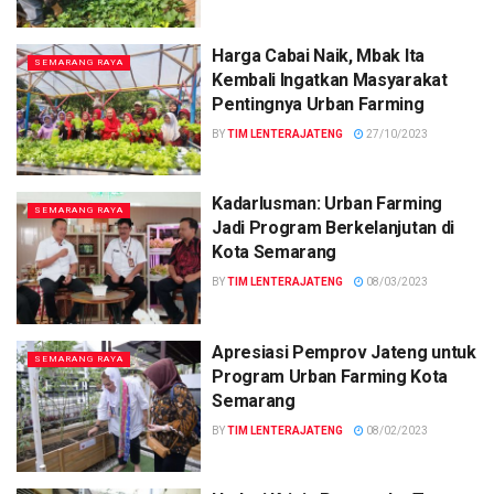
Harga Cabai Naik, Mbak Ita
SEMARANG RAYA
Kembali Ingatkan Masyarakat
Pentingnya Urban Farming
BY
TIM LENTERAJATENG
27/10/2023
Kadarlusman: Urban Farming
SEMARANG RAYA
Jadi Program Berkelanjutan di
Kota Semarang
BY
TIM LENTERAJATENG
08/03/2023
Apresiasi Pemprov Jateng untuk
SEMARANG RAYA
Program Urban Farming Kota
Semarang
BY
TIM LENTERAJATENG
08/02/2023