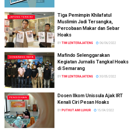
Tiga Pemimpin Khilafatul
JATENG TERKINI
Muslimin Jadi Tersangka,
Percobaan Makar dan Sebar
Hoaks
BY
TIM LENTERAJATENG
06/06/2022
Mafindo Selenggarakan
SEMARANG RAYA
Kegiatan Jurnalis Tangkal Hoaks
di Semarang
BY
TIM LENTERAJATENG
30/05/2022
Dosen Ilkom Unissula Ajak IRT
PENDIDIKAN
Kenali Ciri Pesan Hoaks
BY
PUTHUT AMI LUHUR
15/04/2022