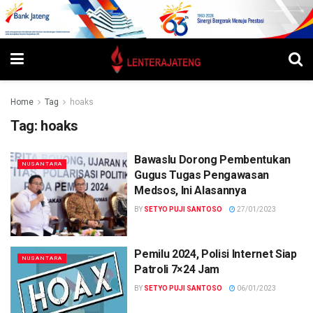
Home
Tag
hoaks
Tag:
hoaks
Bawaslu Dorong Pembentukan
NUSANTARA
Gugus Tugas Pengawasan
Medsos, Ini Alasannya
BY
SETYO PUJI SANTOSO
27/01/2023
Pemilu 2024, Polisi Internet Siap
NUSANTARA
Patroli 7×24 Jam
BY
SETYO PUJI SANTOSO
06/01/2023