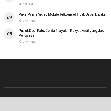
0 SHARES
Paket Prime Video Mobile Telkomsel Tidak Dapat Dipakai
0 SHARES
Petruk Dadi Ratu, Cerita Khayalan Rakyat Kecil yang Jadi
Penguasa
0 SHARES
Beranda
Contact
Info Iklan
Pedoman Media Siber
Redaksi
Tentang Kami