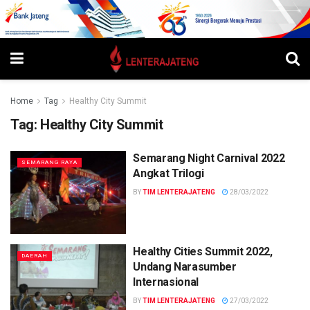
Home
Tag
Healthy City Summit
Tag:
Healthy City Summit
Semarang Night Carnival 2022
SEMARANG RAYA
Angkat Trilogi
BY
TIM LENTERAJATENG
28/03/2022
Healthy Cities Summit 2022,
DAERAH
Undang Narasumber
Internasional
BY
TIM LENTERAJATENG
27/03/2022