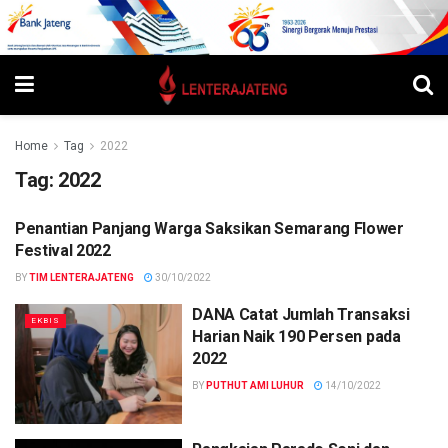
Home
Tag
2022
Tag:
2022
Penantian Panjang Warga Saksikan Semarang Flower
WISATA
Festival 2022
BY
TIM LENTERAJATENG
30/10/2022
DANA Catat Jumlah Transaksi
EKBIS
Harian Naik 190 Persen pada
2022
BY
PUTHUT AMI LUHUR
14/10/2022