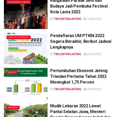
Rangkaian Parade Seni dan
SEMARANG RAYA
Budaya Jadi Pembuka Festival
Kota Lama 2022
BY
TIM LENTERAJATENG
16/09/2022
Pendaftaran UM PTKIN 2022
JATENG TERKINI
Segera Berakhir, Berikut Jadwal
Lengkapnya
BY
TIM LENTERAJATENG
02/06/2022
Pertumbuhan Ekonomi Jateng
EKBIS
Triwulan Pertama Tahun 2022
Meningkat 1,75 Persen
BY
TIM LENTERAJATENG
13/05/2022
Mudik Lebaran 2022 Lewat
DAERAH
Pantai Selatan Jawa, Menteri