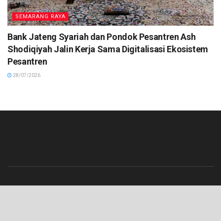
SEMARANG RAYA
Bank Jateng Syariah dan Pondok Pesantren Ash
Shodiqiyah Jalin Kerja Sama Digitalisasi Ekosistem
Pesantren
28/07/2026
Beranda
Contact
Info Iklan
Pedoman Media Siber
Redaksi
Tentang Kami
© 2023 Lenterajateng.com