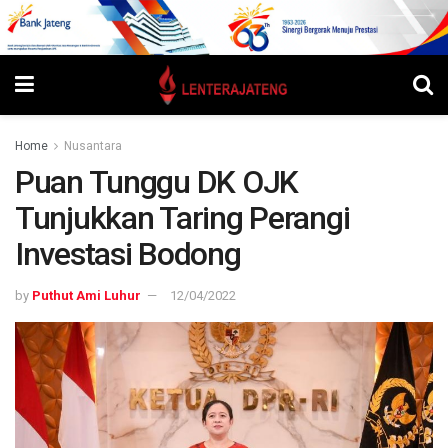
Home
Nusantara
Puan Tunggu DK OJK
Tunjukkan Taring Perangi
Investasi Bodong
by
Puthut Ami Luhur
12/04/2022