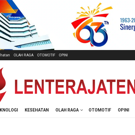
hatan
OLAH RAGA
OTOMOTIF
OPINI
KNOLOGI
KESEHATAN
OLAH RAGA
OTOMOTIF
OPINI