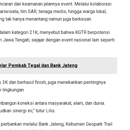
caran dan keamanan jalannya event. Melalui kolaborasi
iwisata, tim SAR, tenaga medis, hingga warga lokal,
ang tak hanya menantang namun juga berkesan.
i dalam kategori 21K, menyebut bahwa KGTR berpotensi
m Jawa Tengah, sejajar dengan event nasional lain seperti
elar Pemkab Tegal dan Bank Jateng
as 3K dan berhasil finish, juga menekankan pentingnya
n lingkungan.
mbangun koneksi antara masyarakat, alam, dan dunia.
n sinergi ini,” tutur Lilis.
 perbankan melalui Bank Jateng, Kebumen Geopark Trail