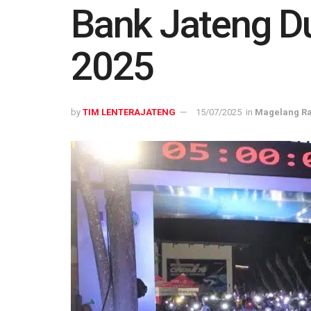
Bank Jateng D
2025
by
TIM LENTERAJATENG
15/07/2025
in
Magelang R