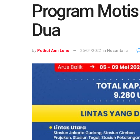
Program Motis
Dua
by
Puthut Ami Luhur
25/04/2022
in
Nusantara