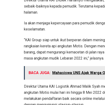
Direktur Utama KAI Didiek Hartantyo mengataka
sebaik-baiknya kepada pemudik. Terutama kepa
halaman.
Ia akan menjaga kepercayaan para pemudik denga
keselamatan.
“KAI Group siap untuk ikut berperan dalam meni
rangkaian kereta api angkutan Motis. Dengan me
barang, dapat mengurangi kemacetan di jalan ray
masa angkutan mudik Lebaran 2022 ini,” jelasnya.
BACA JUGA:
Mahasiswa UNS Ajak Warga 
Direktur Utama KAI Logistik Ahmad Malik Syah m
angkutan Motis mulai hari ini hingga 8 Mei 2022
melakukan pendaftaran baik secara online melalu
dengan mengunjungi stasiun-stasiun.