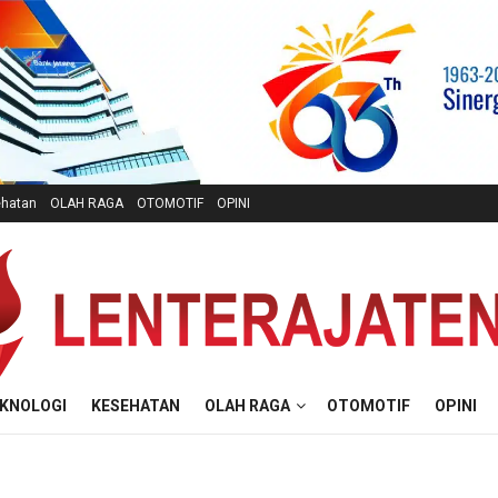
hatan
OLAH RAGA
OTOMOTIF
OPINI
KNOLOGI
KESEHATAN
OLAH RAGA
OTOMOTIF
OPINI