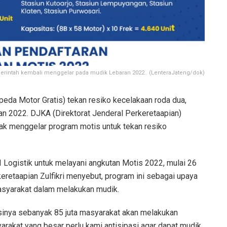
erintah kembali menggelar pada mudik Lebaran 2022.. (LenteraJateng/dok)
eda Motor Gratis) tekan resiko kecelakaan roda dua,
n 2022. DJKA (Direktorat Jenderal Perkeretaapian)
dak menggelar program motis untuk tekan resiko
Logistik untuk melayani angkutan Motis 2022, mulai 26
rkeretaapian Zulfikri menyebut, program ini sebagai upaya
syarakat dalam melakukan mudik.
sinya sebanyak 85 juta masyarakat akan melakukan
yarakat yang besar perlu kami antisipasi agar dapat mudik