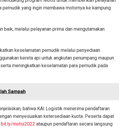
n, mendukung program Motis untuk memberikan pelayanan
da pemudik yang ingin membawa motornya ke kampung
n baik, melalui pelayanan prima dan mengutamakan
ngkatkan keselamatan pemudik melalui penyediaan
nggunakan kereta api untuk angkutan penumpang maupun
a serta meningkatkan keselamatan para pemudik pada
Olah Sampah
enjelaskan, bahwa KAI Logistik menerima pendaftaran
 dengan menyesuaikan ketersediaan kuota. Peserta dapat
i
bit.ly/motis2022
ataupun pendaftaran secara langsung