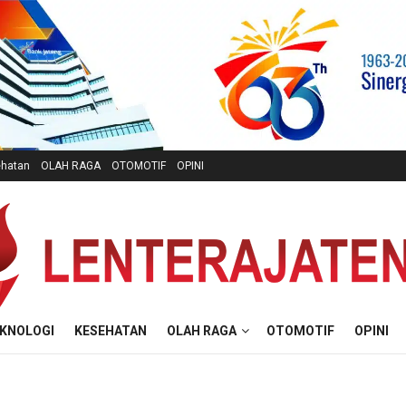
hatan
OLAH RAGA
OTOMOTIF
OPINI
KNOLOGI
KESEHATAN
OLAH RAGA
OTOMOTIF
OPINI