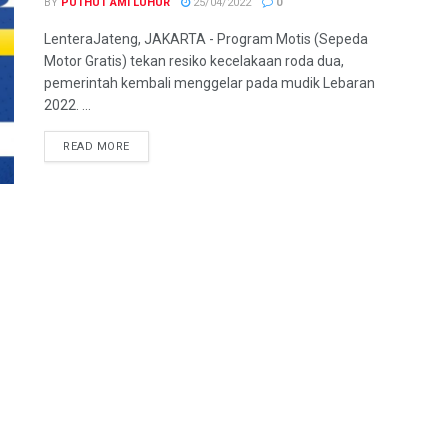
BY
PUTHUT AMI LUHUR
25/04/2022
0
LenteraJateng, JAKARTA - Program Motis (Sepeda
Motor Gratis) tekan resiko kecelakaan roda dua,
pemerintah kembali menggelar pada mudik Lebaran
2022. ...
DETAILS
READ MORE