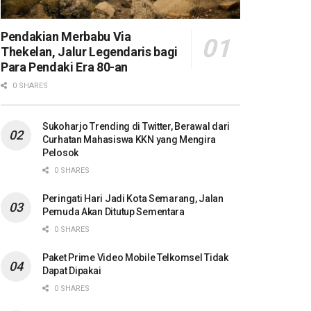
Pendakian Merbabu Via
Thekelan, Jalur Legendaris bagi
Para Pendaki Era 80-an
0 SHARES
Sukoharjo Trending di Twitter, Berawal dari
Curhatan Mahasiswa KKN yang Mengira
Pelosok
0 SHARES
Peringati Hari Jadi Kota Semarang, Jalan
Pemuda Akan Ditutup Sementara
0 SHARES
Paket Prime Video Mobile Telkomsel Tidak
Dapat Dipakai
0 SHARES