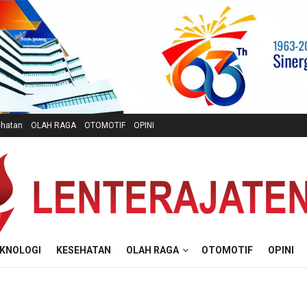
hatan
OLAH RAGA
OTOMOTIF
OPINI
KNOLOGI
KESEHATAN
OLAH RAGA
OTOMOTIF
OPINI