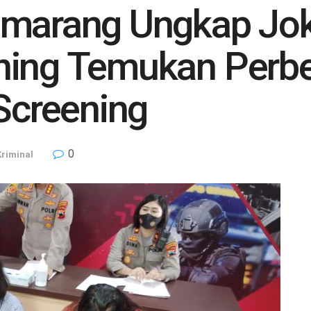
emarang Ungkap Joki
ning Temukan Perbe
 Screening
0
riminal