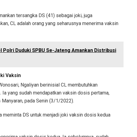
nkan tersangka DS (41) sebagai joki, juga
skan, CL adalah orang yang seharusnya menerima vaksin
l Polri Duduki SPBU Se-Jateng Amankan Distribusi
ki Vaksin
 Wonosari, Ngaliyan berinisial CL membutuhkan
a. Ia yang sudah mendapatkan vaksin dosis pertama,
Manyaran, pada Senin (3/1/2022).
ia meminta DS untuk menjadi joki vaksin dosis kedua
 menerima vaksin dosis kedua. Ia sebelumnya, sudah