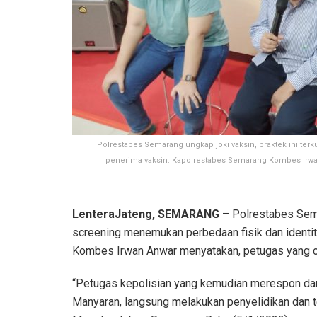
Polrestabes Semarang ungkap joki vaksin, praktek ini ter
penerima vaksin. Kapolrestabes Semarang Kombes Irwa
LenteraJateng, SEMARANG
– Polrestabes Semar
screening menemukan perbedaan fisik dan identi
Kombes Irwan Anwar menyatakan, petugas yang c
“Petugas kepolisian yang kemudian merespon da
Manyaran, langsung melakukan penyelidikan dan te