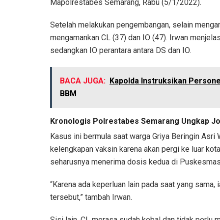
Mapolrestabes Semarang, Rabu (5/1/2022).
Setelah melakukan pengembangan, selain mengama
mengamankan CL (37) dan IO (47). Irwan menjela
sedangkan IO perantara antara DS dan IO.
BACA JUGA:
Kapolda Instruksikan Persone
BBM
Kronologis Polrestabes Semarang Ungkap Jo
Kasus ini bermula saat warga Griya Beringin Asri
kelengkapan vaksin karena akan pergi ke luar kot
seharusnya menerima dosis kedua di Puskesmas 
“Karena ada keperluan lain pada saat yang sama, 
tersebut,” tambah Irwan.
Sisi lain, CL merasa sudah kebal dan tidak perlu