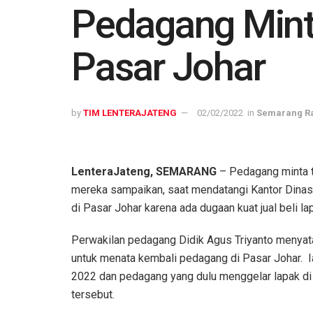
Pedagang Mint
Pasar Johar
by
TIM LENTERAJATENG
02/02/2022
in
Semarang R
LenteraJateng, SEMARANG
– Pedagang minta ta
mereka sampaikan, saat mendatangi Kantor Dina
di Pasar Johar karena ada dugaan kuat jual beli lap
Perwakilan pedagang Didik Agus Triyanto menya
untuk menata kembali pedagang di Pasar Johar. Ia
2022 dan pedagang yang dulu menggelar lapak di P
tersebut.