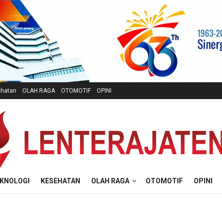
hatan
OLAH RAGA
OTOMOTIF
OPINI
KNOLOGI
KESEHATAN
OLAH RAGA
OTOMOTIF
OPINI