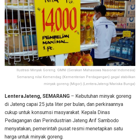
Ilustrasi Minyak Goreng. GMNI (Gerakan Mahasiswa Nasional Indonesia)
Semarang nilai Kemendag (Kementerian Perdagangan) gagal stabilkan
minyak goreng (Migor).(LenteraJateng/Mariska Bunga)
LenteraJateng, SEMARANG
– Kebutuhan minyak goreng
di Jateng capai 25 juta liter per bulan, dan perkiraannya
cukup untuk konsumsi masyarakat. Kepala Dinas
Pedagangan dan Perindustrian Jateng Arif Sambodo
menyatakan, pemerintah pusat resmi menetapkan satu
harga untuk minyak goreng.