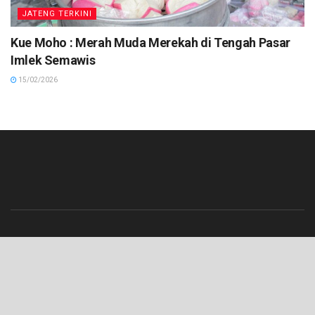
JATENG TERKINI
Kue Moho : Merah Muda Merekah di Tengah Pasar
Imlek Semawis
15/02/2026
Beranda
Contact
Info Iklan
Pedoman Media Siber
Redaksi
Tentang Kami
© 2023 Lenterajateng.com