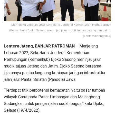
Menjelang Lebaran 2022, Sekretaris Jenderal Kementerian Perhubungan
(Kemenhub) Djoko Sasono meninjau jalur mudik tujuan Jateng dan Jatim.
(LenteraJateng/dok)
LenteraJateng, BANJAR PATROMAN
– Menjelang
Lebaran 2022, Sekretaris Jenderal Kementerian
Perhubungan (Kemenhub) Djoko Sasono meninjau jalur
mudik tujuan Jateng dan Jatim. Djoko Sasono bersama
jajarannya pantau langsung kesiapan jaringan infrastruktur
jalan jalur Pantai Selatan (Pansela) Jawa.
“Terdapat titik berpotensi kemacetan, yaitu pasar tumpah
wilayah Garut pada Pasar Limbangan dan Malangbong.
Sedangkan untuk jaringan jalan sudah bagus,” kata Djoko,
Selasa (19/4/2022).