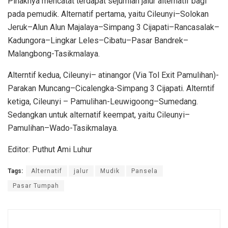
Pihaknya mencatat terdapat sejumlah jalur alternatif bagi
pada pemudik. Alternatif pertama, yaitu Cileunyi–Solokan
Jeruk–Alun Alun Majalaya–Simpang 3 Cijapati–Rancasalak–
Kadungora–Lingkar Leles–Cibatu–Pasar Bandrek–
Malangbong-Tasikmalaya.
Alterntif kedua, Cileunyi– atinangor (Via Tol Exit Pamulihan)-
Parakan Muncang–Cicalengka-Simpang 3 Cijapati. Alterntif
ketiga, Cileunyi – Pamulihan-Leuwigoong–Sumedang.
Sedangkan untuk alternatif keempat, yaitu Cileunyi–
Pamulihan–Wado-Tasikmalaya.
Editor: Puthut Ami Luhur
Tags:
Alternatif
jalur
Mudik
Pansela
Pasar Tumpah