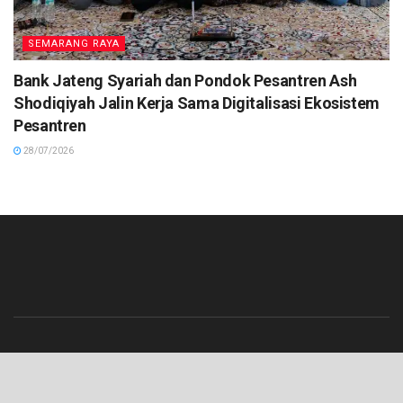
SEMARANG RAYA
Bank Jateng Syariah dan Pondok Pesantren Ash
Shodiqiyah Jalin Kerja Sama Digitalisasi Ekosistem
Pesantren
28/07/2026
Beranda
Contact
Info Iklan
Pedoman Media Siber
Redaksi
Tentang Kami