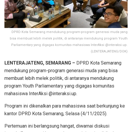
DPRD Kota Semarang mendukung program-program generasi muda yang
bisa membuat lebih melek politik, di antaranya mendukung program Youth
Parliamentary yang digagas komunitas mahasiswa InterAksi @interaksi.up.
(LENTERAJATENG/DOK)
LENTERAJATENG, SEMARANG –
DPRD Kota Semarang
mendukung program-program generasi muda yang bisa
membuat lebih melek politik, di antaranya mendukung
program Youth Parliamentary yang digagas komunitas
mahasiswa InterAksi @interaksi.up.
Program ini dikenalkan para mahasiswa saat berkunjung ke
kantor DPRD Kota Semarang, Selasa (4/11/2025).
Pertemuan ini berlangsung hangat, diwarnai diskusi