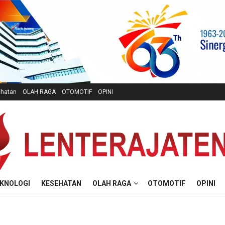
hatan
OLAH RAGA
OTOMOTIF
OPINI
KNOLOGI
KESEHATAN
OLAH RAGA
OTOMOTIF
OPINI