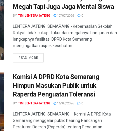
Megah Tapi Juga Jaga Mental Siswa
BY
TIM LENTERAJATENG
17/07/2026
0
LENTERAJATENG, SEMARANG - Keberhasilan Sekolah
Rakyat, tidak cukup diukur dari megahnya bangunan dan
lengkapnya fasilitas. DPRD Kota Semarang
mengingatkan aspek kesehatan ...
DETAILS
READ MORE
Komisi A DPRD Kota Semarang
Himpun Masukan Publik untuk
Raperda Penguatan Toleransi
BY
TIM LENTERAJATENG
16/07/2026
0
LENTERAJATENG, SEMARANG – Komisi A DPRD Kota
Semarang menggelar public hearing Rancangan
Peraturan Daerah (Raperda) tentang Penguatan