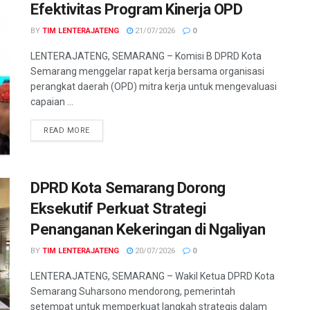
Efektivitas Program Kinerja OPD
BY
TIM LENTERAJATENG
21/07/2026
0
LENTERAJATENG, SEMARANG – Komisi B DPRD Kota
Semarang menggelar rapat kerja bersama organisasi
perangkat daerah (OPD) mitra kerja untuk mengevaluasi
capaian ...
DETAILS
READ MORE
DPRD Kota Semarang Dorong
Eksekutif Perkuat Strategi
Penanganan Kekeringan di Ngaliyan
BY
TIM LENTERAJATENG
20/07/2026
0
LENTERAJATENG, SEMARANG – Wakil Ketua DPRD Kota
Semarang Suharsono mendorong, pemerintah
setempat untuk memperkuat langkah strategis dalam