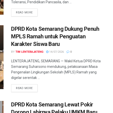
Toleransi, Pendidikan Pancasila, dan ...
DETAILS
READ MORE
DPRD Kota Semarang Dukung Penuh
MPLS Ramah untuk Penguatan
Karakter Siswa Baru
BY
TIM LENTERAJATENG
14/07/2026
0
LENTERAJATENG, SEMARANG — Wakil Ketua DPRD Kota
Semarang Suharsono mendukung, pelaksanaan Masa
Pengenalan Lingkungan Sekolah (MPLS) Ramah yang
digelar serentak ...
DETAILS
READ MORE
DPRD Kota Semarang Lewat Pokir
Dorong Lahirnya Pelaku UMKM Baru