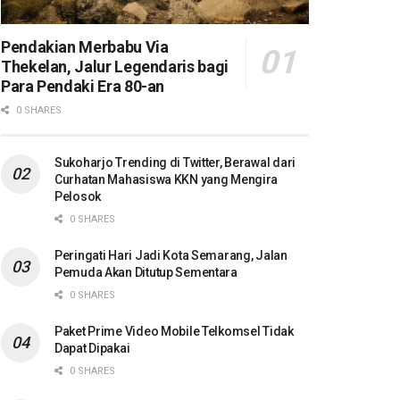
Pendakian Merbabu Via
Thekelan, Jalur Legendaris bagi
Para Pendaki Era 80-an
0 SHARES
Sukoharjo Trending di Twitter, Berawal dari
Curhatan Mahasiswa KKN yang Mengira
Pelosok
0 SHARES
Peringati Hari Jadi Kota Semarang, Jalan
Pemuda Akan Ditutup Sementara
0 SHARES
Paket Prime Video Mobile Telkomsel Tidak
Dapat Dipakai
0 SHARES