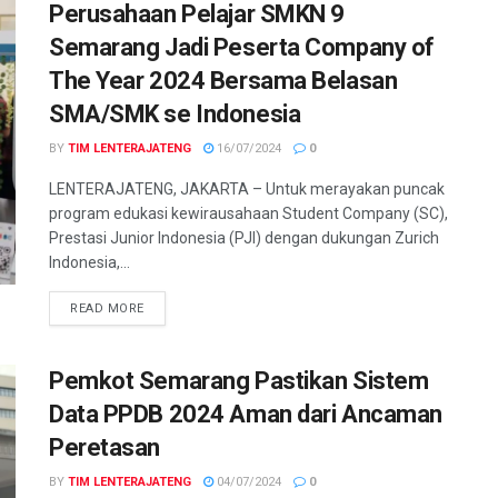
Perusahaan Pelajar SMKN 9
Semarang Jadi Peserta Company of
The Year 2024 Bersama Belasan
SMA/SMK se Indonesia
BY
TIM LENTERAJATENG
16/07/2024
0
LENTERAJATENG, JAKARTA – Untuk merayakan puncak
program edukasi kewirausahaan Student Company (SC),
Prestasi Junior Indonesia (PJI) dengan dukungan Zurich
Indonesia,...
DETAILS
READ MORE
Pemkot Semarang Pastikan Sistem
Data PPDB 2024 Aman dari Ancaman
Peretasan
BY
TIM LENTERAJATENG
04/07/2024
0