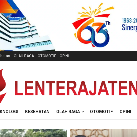
hatan
OLAH RAGA
OTOMOTIF
OPINI
KNOLOGI
KESEHATAN
OLAH RAGA
OTOMOTIF
OPINI