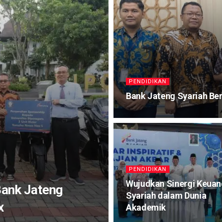
PENDIDIKAN
Bank Jateng Syariah Ber
PENDIDIKAN
Wujudkan Sinergi Keua
Bank Jateng
Syariah dalam Dunia
x
Akademik