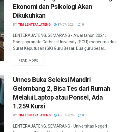
Ekonomi dan Psikologi Akan
Dikukuhkan
BY
TIM LENTERAJATENG
17/07/2024
0
LENTERAJATENG, SEMARANG - Awal tahun 2024,
Soegijapranata Catholic University (SCU) menerima dua
Surat Keputusan (SK) Guru Besar. Dua guru besar...
DETAILS
READ MORE
Unnes Buka Seleksi Mandiri
Gelombang 2, Bisa Tes dari Rumah
Melalui Laptop atau Ponsel, Ada
1.259 Kursi
BY
TIM LENTERAJATENG
16/07/2024
0
LENTERAJATENG, SEMARANG - Universitas Negeri