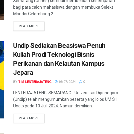
Semarang (Unnes) kembali memberikan kesempatan
bagi para calon mahasiswa dengan membuka Seleksi
Mandiri Gelombang 2....
DETAILS
READ MORE
Undip Sediakan Beasiswa Penuh
Kuliah Prodi Teknologi Bisnis
Perikanan dan Kelautan Kampus
Jepara
BY
TIM LENTERAJATENG
16/07/2024
0
LENTERAJATENG, SEMARANG - Universitas Diponegoro
(Undip) telah mengumumkan peserta yang lolos UM S1
Undip pada 10 Juli 2024. Namun demikian...
DETAILS
READ MORE