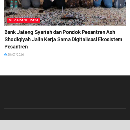
SEMARANG RAYA
Bank Jateng Syariah dan Pondok Pesantren Ash
Shodiqiyah Jalin Kerja Sama Digitalisasi Ekosistem
Pesantren
28/07/2026
Beranda
Contact
Info Iklan
Pedoman Media Siber
Redaksi
Tentang Kami