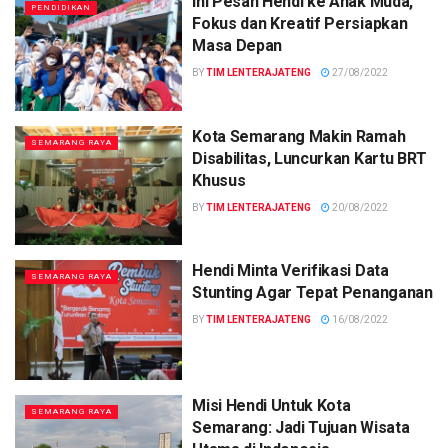
Ini Pesan Hendi ke Anak Muda,
PENDIDIKAN
Fokus dan Kreatif Persiapkan
Masa Depan
BY
TIM LENTERAJATENG
27/08/2022
Kota Semarang Makin Ramah
SEMARANG RAYA
Disabilitas, Luncurkan Kartu BRT
Khusus
BY
TIM LENTERAJATENG
20/08/2022
Hendi Minta Verifikasi Data
SEMARANG RAYA
Stunting Agar Tepat Penanganan
BY
TIM LENTERAJATENG
16/08/2022
Misi Hendi Untuk Kota
SEMARANG RAYA
Semarang: Jadi Tujuan Wisata