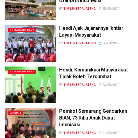
Utama di Indonesia
BY
TIM LENTERAJATENG
15/08/2022
Hendi Ajak Jajarannya Ikhtiar
SEMARANG RAYA
Layani Masyarakat
BY
TIM LENTERAJATENG
06/08/2022
Hendi: Komunikasi Masyarakat
SEMARANG RAYA
Tidak Boleh Tersumbat
BY
TIM LENTERAJATENG
03/08/2022
Pemkot Semarang Gencarkan
DAERAH
BIAN, 73 Ribu Anak Dapat
Imunisasi
BY
TIM LENTERAJATENG
01/08/2022