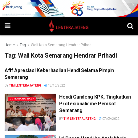
Home
Tag
Wali Kota Semarang Hendrar Prihadi
Tag:
Wali Kota Semarang Hendrar Prihadi
Afif Apresiasi Keberhasilan Hendi Selama Pimpin
SEMARANG RAYA
Semarang
BY
TIM LENTERAJATENG
13/10/2022
Hendi Gandeng KPK, Tingkatkan
SEMARANG RAYA
Profesionalisme Pemkot
Semarang
BY
TIM LENTERAJATENG
07/09/2022