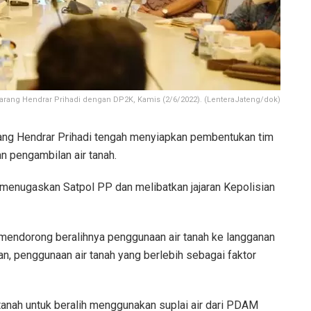
rang Hendrar Prihadi dengan DP2K, Kamis (2/6/2022). (LenteraJateng/dok)
ang Hendrar Prihadi tengah menyiapkan pembentukan tim
 pengambilan air tanah.
 menugaskan Satpol PP dan melibatkan jajaran Kepolisian
a mendorong beralihnya penggunaan air tanah ke langganan
, penggunaan air tanah yang berlebih sebagai faktor
tanah untuk beralih menggunakan suplai air dari PDAM