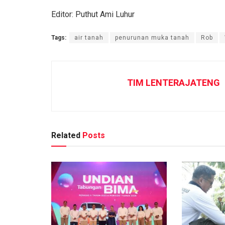
Editor: Puthut Ami Luhur
Tags:
air tanah
penurunan muka tanah
Rob
TIM LENTERAJATENG
Related
Posts