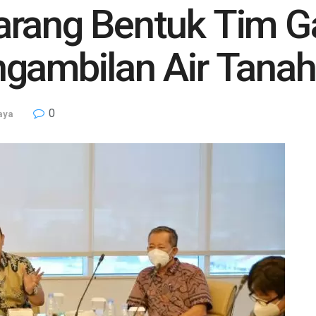
arang Bentuk Tim 
ngambilan Air Tanah
0
aya