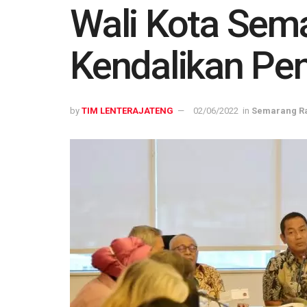
Wali Kota Sem
Kendalikan Pe
by
TIM LENTERAJATENG
02/06/2022
in
Semarang R