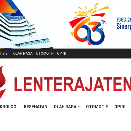
hatan
OLAH RAGA
OTOMOTIF
OPINI
KNOLOGI
KESEHATAN
OLAH RAGA
OTOMOTIF
OPINI