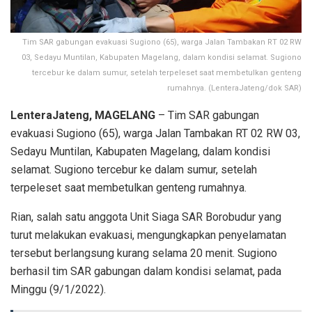
Tim SAR gabungan evakuasi Sugiono (65), warga Jalan Tambakan RT 02 RW
03, Sedayu Muntilan, Kabupaten Magelang, dalam kondisi selamat. Sugiono
tercebur ke dalam sumur, setelah terpeleset saat membetulkan genteng
rumahnya. (LenteraJateng/dok SAR)
LenteraJateng, MAGELANG
– Tim SAR gabungan
evakuasi Sugiono (65), warga Jalan Tambakan RT 02 RW 03,
Sedayu Muntilan, Kabupaten Magelang, dalam kondisi
selamat. Sugiono tercebur ke dalam sumur, setelah
terpeleset saat membetulkan genteng rumahnya.
Rian, salah satu anggota Unit Siaga SAR Borobudur yang
turut melakukan evakuasi, mengungkapkan penyelamatan
tersebut berlangsung kurang selama 20 menit. Sugiono
berhasil tim SAR gabungan dalam kondisi selamat, pada
Minggu (9/1/2022).