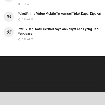
0 SHARES
Paket Prime Video Mobile Telkomsel Tidak Dapat Dipakai
0 SHARES
Petruk Dadi Ratu, Cerita Khayalan Rakyat Kecil yang Jadi
Penguasa
0 SHARES
Beranda
Contact
Info Iklan
Pedoman Media Siber
Redaksi
Tentang Kami