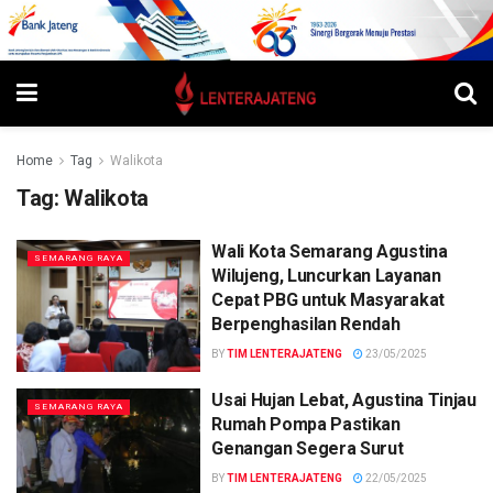
Home
Tag
Walikota
Tag:
Walikota
Wali Kota Semarang Agustina
SEMARANG RAYA
Wilujeng, Luncurkan Layanan
Cepat PBG untuk Masyarakat
Berpenghasilan Rendah
BY
TIM LENTERAJATENG
23/05/2025
Usai Hujan Lebat, Agustina Tinjau
SEMARANG RAYA
Rumah Pompa Pastikan
Genangan Segera Surut
BY
TIM LENTERAJATENG
22/05/2025