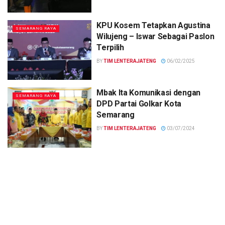
KPU Kosem Tetapkan Agustina
SEMARANG RAYA
Wilujeng – Iswar Sebagai Paslon
Terpilih
BY
TIM LENTERAJATENG
06/02/2025
Mbak Ita Komunikasi dengan
SEMARANG RAYA
DPD Partai Golkar Kota
Semarang
BY
TIM LENTERAJATENG
03/07/2024