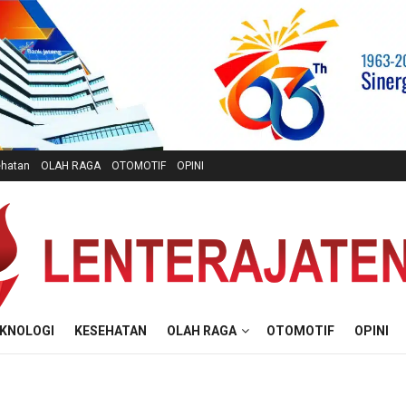
hatan
OLAH RAGA
OTOMOTIF
OPINI
KNOLOGI
KESEHATAN
OLAH RAGA
OTOMOTIF
OPINI