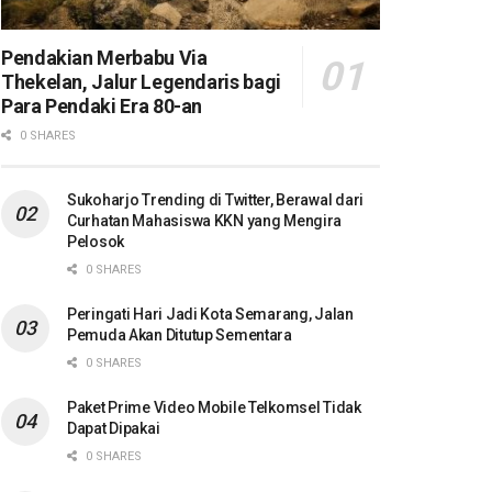
Pendakian Merbabu Via
Thekelan, Jalur Legendaris bagi
Para Pendaki Era 80-an
0 SHARES
Sukoharjo Trending di Twitter, Berawal dari
Curhatan Mahasiswa KKN yang Mengira
Pelosok
0 SHARES
Peringati Hari Jadi Kota Semarang, Jalan
Pemuda Akan Ditutup Sementara
0 SHARES
Paket Prime Video Mobile Telkomsel Tidak
Dapat Dipakai
0 SHARES